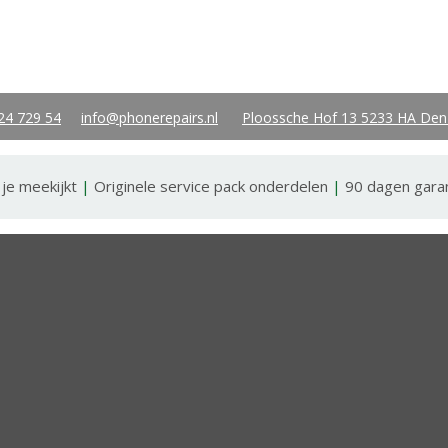
24 729 54
info@phonerepairs.nl
Ploossche Hof 13 5233 HA Den
 je meekijkt
|
Originele service pack onderdelen
|
90 dagen gara