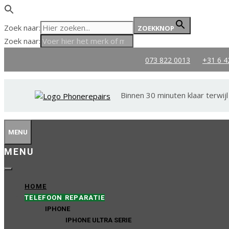
Zoek naar:
ZOEKKNOP
Zoek naar:
Ga
073 822 0013
+31 6 4
naar
de
inhoud
Binnen 30 minuten klaar terwijl
MENU
HOME
TELEFOON REPARATIE
IPHONE
IPHONE ULTRA SERIE