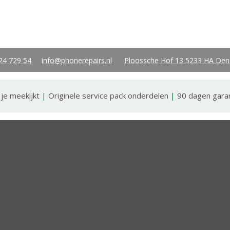
24 729 54
info@phonerepairs.nl
Ploossche Hof 13 5233 HA Den
 je meekijkt
|
Originele service pack onderdelen
|
90 dagen gara