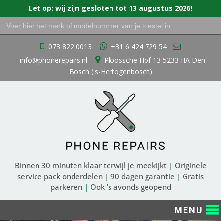
Let op: wij zijn gesloten tot 13 augustus 2026!
Zoek
naar:
Ga
073 822 0013
+31 6 424 729 54
naar
info@phonerepairs.nl
Ploossche Hof 13 5233 HA Den
de
Bosch ('s-Hertogenbosch)
inhoud
Binnen 30 minuten klaar terwijl je meekijkt
|
Originele
service pack onderdelen
|
90 dagen garantie
|
Gratis
parkeren
|
Ook 's avonds geopend