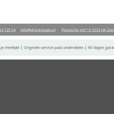
24 729 54
info@phonerepairs.nl
Ploossche Hof 13 5233 HA Den
 je meekijkt
|
Originele service pack onderdelen
|
90 dagen gara