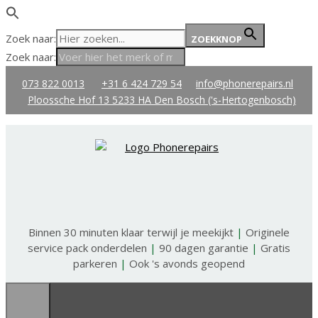
Zoek naar:
ZOEKKNOP
Zoek naar:
Ga
073 822 0013
+31 6 424 729 54
info@phonerepairs.nl
naar
Ploossche Hof 13 5233 HA Den Bosch ('s-Hertogenbosch)
de
inhoud
Binnen 30 minuten klaar terwijl je meekijkt
|
Originele
service pack onderdelen
|
90 dagen garantie
|
Gratis
parkeren
|
Ook 's avonds geopend