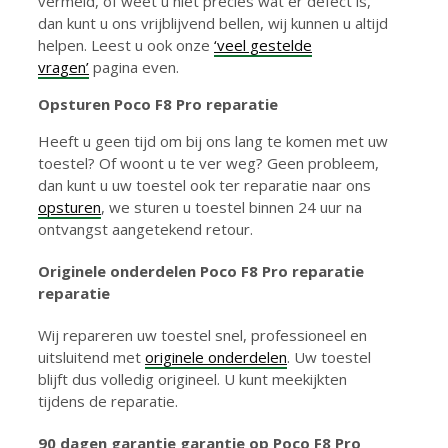
vermeld, of weet u niet precies wat er defect is,
dan kunt u ons vrijblijvend bellen, wij kunnen u altijd
helpen. Leest u ook onze
‘veel gestelde
vragen’
pagina even.
Opsturen Poco F8 Pro reparatie
Heeft u geen tijd om bij ons lang te komen met uw
toestel? Of woont u te ver weg? Geen probleem,
dan kunt u uw toestel ook ter reparatie naar ons
opsturen
, we sturen u toestel binnen 24 uur na
ontvangst aangetekend retour.
Originele onderdelen Poco F8 Pro reparatie
reparatie
Wij repareren uw toestel snel, professioneel en
uitsluitend met
originele onderdelen
. Uw toestel
blijft dus volledig origineel. U kunt meekijkten
tijdens de reparatie.
90 dagen garantie g
arantie op Poco F8 Pro