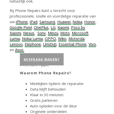
natuurlijk ook.
Bij Phone Repairs kunt u terecht voor
professionele, snelle en voordelige reparatie van
uw
iPhone
,
iPad
,
Samsung
,
Huawei,
Nokia
,
Honor
,
Google Pixel
,
OnePlus
,
LG
,
Xiaomi
,
Poco by
Xiaomi
,
Nexus
,
Sony
,
Meizu
,
Moto
,
Microsoft
Lumia
,
Nokia Lumia
,
OPPO
,
Wiko
,
Motorola
,
Lenovo
,
Elephone
,
UmiDigi
,
Essential Phone
,
Vivo
,
en
Asus.
AFSPRAAK MAKEN?
Waarom Phone Repairs?
Meekijken tijdens de reparatie
Data blijft behouden
Klaar in 30 minuten
Gratis parkeren
Auto opladen voor de deur
Originele onderdelen