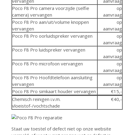
vervangen
aanvraag
Poco F8 Pro camera voorzijde (selfie
op
camera) vervangen
aanvraag
Poco F8 Pro aan/uit/volume knoppen
op
vervangen
aanvraag
Poco F8 Pro oorluidspreker vervangen
op
aanvraag
Poco F8 Pro luidspreker vervangen
op
aanvraag
Poco F8 Pro microfoon vervangen
op
aanvraag
Poco F8 Pro Hoofdtelefoon aansluiting
op
vervangen
aanvraag
Poco F8 Pro simkaart houder vervangen
€15,-
Chemisch reinigen i.v.m.
€40,-
vloeistof-/vochtschade
Staat uw toestel of defect niet op onze website