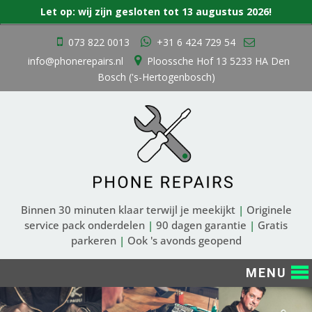
Zoek
Let op: wij zijn gesloten tot 13 augustus 2026!
naar:
Ga
073 822 0013
+31 6 424 729 54
naar
info@phonerepairs.nl
Ploossche Hof 13 5233 HA Den
de
Bosch ('s-Hertogenbosch)
inhoud
Binnen 30 minuten klaar terwijl je meekijkt
|
Originele
service pack onderdelen
|
90 dagen garantie
|
Gratis
parkeren
|
Ook 's avonds geopend