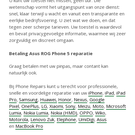
U kunt uw toestel niet missen, geen uur. Die
wetenschap vormt het uitgangspunt van onze dienst:
snel, klaar terwijl u wacht en vanuit een transparante en
eerlijke bedrijfsvoering. U ziet wat we doen, en dat
tegen zeer scherpe tarieven. Uw toestel is waardevol
en bevat privacygevoelige informatie, waarmee wij zeer
zorgvuldig en discreet omgaan.
Betaling Asus ROG Phone 5 reparatie
Graag betalen met uw pinpas, maar contant kan
natuurlijk ook.
Bij Phone Repairs kunt u terecht voor professionele,
snelle en voordelige reparatie van uw
iPhone
,
iPad
,
iPad
Pro
,
Samsung
,
Huawei,
Honor
,
Nexus
,
Google
Pixel
,
OnePlus
,
LG
,
Xiaomi
,
Sony
,
Meizu
,
Moto
,
Microsoft
Lumia
,
Nokia Lumia
,
Nokia (HMD)
,
OPPO
,
Wiko
,
Motorola
,
Lenovo Zuk
,
Elephone
,
UmiDigi
,
Asus
en
MacBook Pro