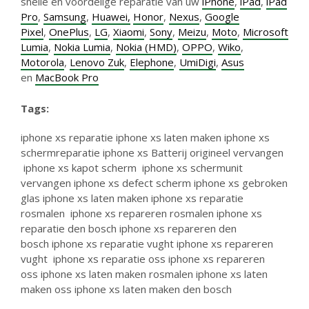
snelle en voordelige reparatie van uw
iPhone
,
iPad
,
iPad
Pro
,
Samsung
,
Huawei,
Honor
,
Nexus
,
Google
Pixel
,
OnePlus
,
LG
,
Xiaomi
,
Sony
,
Meizu
,
Moto
,
Microsoft
Lumia
,
Nokia Lumia
,
Nokia (HMD)
,
OPPO
,
Wiko
,
Motorola
,
Lenovo Zuk
,
Elephone
,
UmiDigi
,
Asus
en
MacBook Pro
Tags:
iphone xs reparatie
iphone xs laten maken
iphone xs
schermreparatie
iphone xs Batterij origineel vervangen
iphone xs kapot scherm
iphone xs schermunit
vervangen
iphone xs defect scherm
iphone xs gebroken
glas
iphone xs laten maken
iphone xs reparatie
rosmalen
iphone xs repareren rosmalen
iphone xs
reparatie den bosch
iphone xs repareren den
bosch
iphone xs reparatie vught
iphone xs repareren
vught
iphone xs reparatie oss
iphone xs repareren
oss
iphone xs laten maken rosmalen
iphone xs laten
maken oss
iphone xs laten maken den bosch