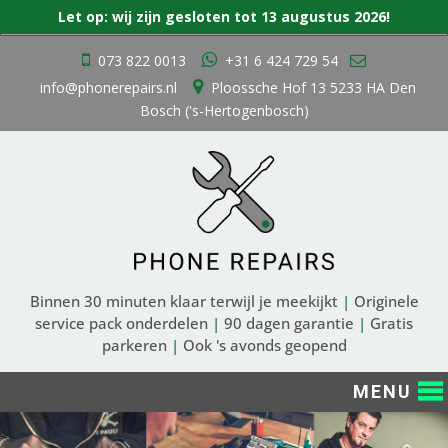
Zoek
Let op: wij zijn gesloten tot 13 augustus 2026!
naar:
Ga
073 822 0013
+31 6 424 729 54
naar
info@phonerepairs.nl
Ploossche Hof 13 5233 HA Den
de
Bosch ('s-Hertogenbosch)
inhoud
Binnen 30 minuten klaar terwijl je meekijkt
|
Originele
service pack onderdelen
|
90 dagen garantie
|
Gratis
parkeren
|
Ook 's avonds geopend