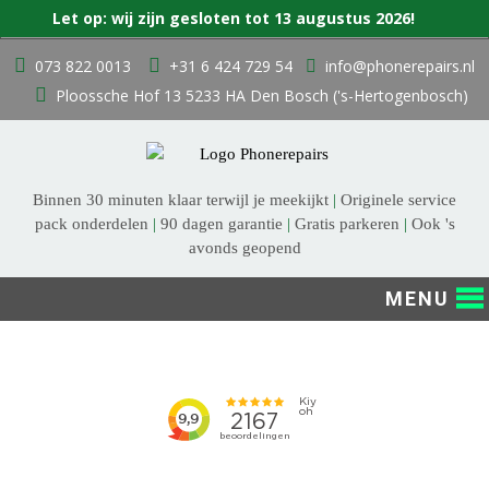
Zoek
Let op: wij zijn gesloten tot 13 augustus 2026!
naar:
Ga
073 822 0013
+31 6 424 729 54
info@phonerepairs.nl
naar
Ploossche Hof 13 5233 HA Den Bosch ('s-Hertogenbosch)
de
inhoud
Binnen 30 minuten klaar terwijl je meekijkt
|
Originele service
pack onderdelen
|
90 dagen garantie
|
Gratis parkeren
|
Ook 's
avonds geopend