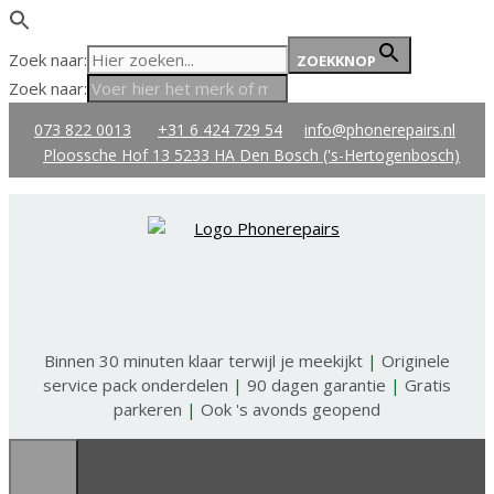
Zoek naar:
ZOEKKNOP
Zoek naar:
Ga
073 822 0013
+31 6 424 729 54
info@phonerepairs.nl
naar
Ploossche Hof 13 5233 HA Den Bosch ('s-Hertogenbosch)
de
inhoud
Binnen 30 minuten klaar terwijl je meekijkt
|
Originele
service pack onderdelen
|
90 dagen garantie
|
Gratis
parkeren
|
Ook 's avonds geopend