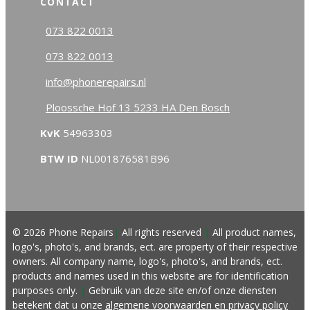
CONTACT
073 822 0013
073 822 0013
info@phonerepairs.nl
Ploossche Hof 13 5233 HA Den Bosch
KvK
54963303
BTW ID
NL001876581B96
© 2026 Phone Repairs
|
All rights reserved
|
All product names,
logo's, photo's, and brands, ect. are property of their respective
owners. All company name, logo's, photo's, and brands, ect.
products and names used in this website are for identification
purposes only.
|
Gebruik van deze site en/of onze diensten
betekent dat u onze
algemene voorwaarden
en privacy policy