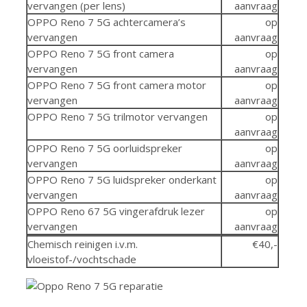
vervangen (per lens)
aanvraag
OPPO Reno 7 5G achtercamera’s
op
vervangen
aanvraag
OPPO Reno 7 5G front camera
op
vervangen
aanvraag
OPPO Reno 7 5G front camera motor
op
vervangen
aanvraag
OPPO Reno 7 5G trilmotor vervangen
op
aanvraag
OPPO Reno 7 5G oorluidspreker
op
vervangen
aanvraag
OPPO Reno 7 5G luidspreker onderkant
op
vervangen
aanvraag
OPPO Reno 67 5G vingerafdruk lezer
op
vervangen
aanvraag
Chemisch reinigen i.v.m.
€40,-
vloeistof-/vochtschade