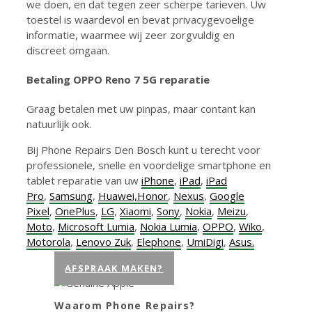
we doen, en dat tegen zeer scherpe tarieven. Uw
toestel is waardevol en bevat privacygevoelige
informatie, waarmee wij zeer zorgvuldig en
discreet omgaan.
Betaling
OPPO Reno 7 5G reparatie
Graag betalen met uw pinpas, maar contant kan
natuurlijk ook.
Bij Phone Repairs Den Bosch kunt u terecht voor
professionele, snelle en voordelige smartphone en
tablet reparatie van uw
iPhone
,
iPad
,
iPad
Pro
,
Samsung
,
Huawei,
Honor
,
Nexus
,
Google
Pixel
,
OnePlus
,
LG
,
Xiaomi
,
Sony
,
Nokia
,
Meizu
,
Moto
,
Microsoft Lumia
,
Nokia Lumia
,
OPPO
,
Wiko
,
Motorola
,
Lenovo Zuk
,
Elephone
,
UmiDigi
,
Asus.
AFSPRAAK MAKEN?
Waarom Phone Repairs?