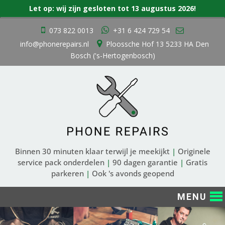
Zoek
Let op: wij zijn gesloten tot 13 augustus 2026!
naar:
Ga
073 822 0013
+31 6 424 729 54
naar
info@phonerepairs.nl
Ploossche Hof 13 5233 HA Den
de
Bosch ('s-Hertogenbosch)
inhoud
Binnen 30 minuten klaar terwijl je meekijkt
|
Originele
service pack onderdelen
|
90 dagen garantie
|
Gratis
parkeren
|
Ook 's avonds geopend