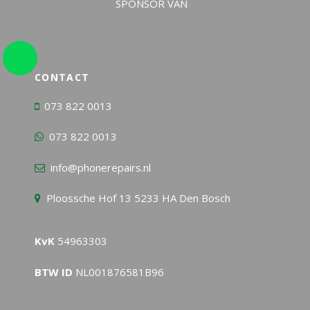
CONTACT
073 822 0013
073 822 0013
info@phonerepairs.nl
Ploossche Hof 13 5233 HA Den Bosch
KvK
54963303
BTW ID
NL001876581B96