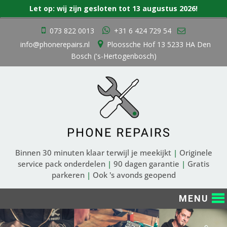
Zoek
Let op: wij zijn gesloten tot 13 augustus 2026!
naar:
Ga
073 822 0013
+31 6 424 729 54
naar
info@phonerepairs.nl
Ploossche Hof 13 5233 HA Den
de
Bosch ('s-Hertogenbosch)
inhoud
Binnen 30 minuten klaar terwijl je meekijkt
|
Originele
service pack onderdelen
|
90 dagen garantie
|
Gratis
parkeren
|
Ook 's avonds geopend