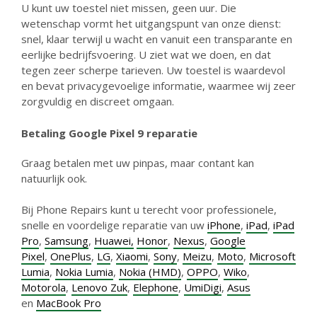
U kunt uw toestel niet missen, geen uur. Die
wetenschap vormt het uitgangspunt van onze dienst:
snel, klaar terwijl u wacht en vanuit een transparante en
eerlijke bedrijfsvoering. U ziet wat we doen, en dat
tegen zeer scherpe tarieven. Uw toestel is waardevol
en bevat privacygevoelige informatie, waarmee wij zeer
zorgvuldig en discreet omgaan.
Betaling Google Pixel 9 reparatie
Graag betalen met uw pinpas, maar contant kan
natuurlijk ook.
Bij Phone Repairs kunt u terecht voor professionele,
snelle en voordelige reparatie van uw
iPhone
,
iPad
,
iPad
Pro
,
Samsung
,
Huawei,
Honor
,
Nexus
,
Google
Pixel
,
OnePlus
,
LG
,
Xiaomi
,
Sony
,
Meizu
,
Moto
,
Microsoft
Lumia
,
Nokia Lumia
,
Nokia (HMD)
,
OPPO
,
Wiko
,
Motorola
,
Lenovo Zuk
,
Elephone
,
UmiDigi
,
Asus
en
MacBook Pro