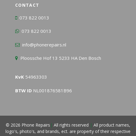
CONTACT
073 822 0013
073 822 0013
info@phonerepairs.nl
Ploossche Hof 13 5233 HA Den Bosch
KvK
54963303
BTW ID
NL001876581B96
© 2026 Phone Repairs
|
All rights reserved
|
All product names,
logo's, photo's, and brands, ect. are property of their respective