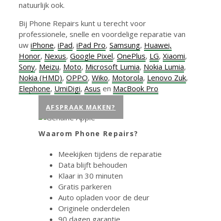
natuurlijk ook.
Bij Phone Repairs kunt u terecht voor
professionele, snelle en voordelige reparatie van
uw
iPhone
,
iPad
,
iPad Pro
,
Samsung
,
Huawei,
Honor
,
Nexus
,
Google Pixel
,
OnePlus
,
LG
,
Xiaomi
,
Sony
,
Meizu
,
Moto
,
Microsoft Lumia
,
Nokia Lumia
,
Nokia (HMD)
,
OPPO
,
Wiko
,
Motorola
,
Lenovo Zuk
,
Elephone
,
UmiDigi
,
Asus
en
MacBook Pro
AFSPRAAK MAKEN?
Waarom Phone Repairs?
Meekijken tijdens de reparatie
Data blijft behouden
Klaar in 30 minuten
Gratis parkeren
Auto opladen voor de deur
Originele onderdelen
90 dagen garantie