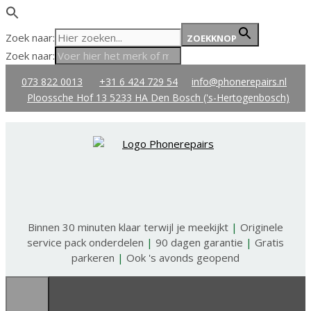
Zoek naar:
ZOEKKNOP
Zoek naar:
Ga
073 822 0013
+31 6 424 729 54
info@phonerepairs.nl
naar
Ploossche Hof 13 5233 HA Den Bosch ('s-Hertogenbosch)
de
inhoud
Binnen 30 minuten klaar terwijl je meekijkt
|
Originele
service pack onderdelen
|
90 dagen garantie
|
Gratis
parkeren
|
Ook 's avonds geopend