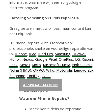
informatie, waarmee wij zeer zorgvuldig en
discreet omgaan.
Betaling Samsung S21 Plus reparatie
Graag betalen met uw pinpas, maar contant kan
natuurlijk ook.
Bij Phone Repairs kunt u terecht voor
professionele, snelle en voordelige reparatie van
uw
iPhone
,
iPad
,
iPad Pro
,
Samsung
,
Huawei,
Honor
,
Nexus
,
Google Pixel
,
OnePlus
,
LG
,
Xiaomi
,
Sony
,
Meizu
,
Moto
,
Microsoft Lumia
,
Nokia Lumia
,
Nokia (HMD)
,
OPPO
,
Wiko
,
Motorola
,
Lenovo Zuk
,
Elephone
,
UmiDigi
,
Asus
AFSPRAAK MAKEN?
Waarom Phone Repairs?
Meekijken tijdens de reparatie