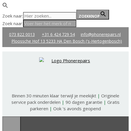
Zoek naar:
ZOEKKNOP
Zoek naar:
Ga
073 822 0013
+31 6 424 729 54
info@phonerepairs.nl
naar
Ploossche Hof 13 5233 HA Den Bosch ('s-Hertogenbosch)
de
inhoud
Binnen 30 minuten klaar terwijl je meekijkt
|
Originele
service pack onderdelen
|
90 dagen garantie
|
Gratis
parkeren
|
Ook 's avonds geopend