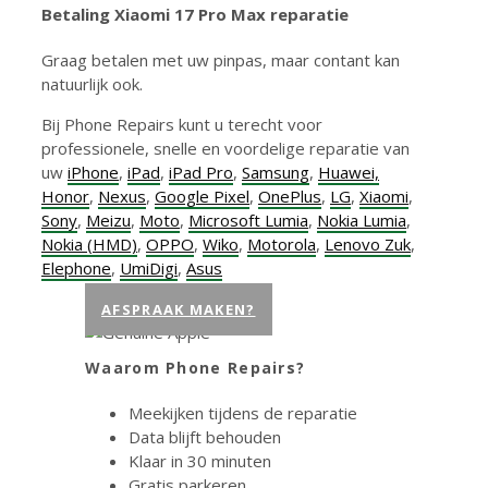
Betaling Xiaomi
17 Pro Max
reparatie
Graag betalen met uw pinpas, maar contant kan
natuurlijk ook.
Bij Phone Repairs kunt u terecht voor
professionele, snelle en voordelige reparatie van
uw
iPhone
,
iPad
,
iPad Pro
,
Samsung
,
Huawei,
Honor
,
Nexus
,
Google Pixel
,
OnePlus
,
LG
,
Xiaomi
,
Sony
,
Meizu
,
Moto
,
Microsoft Lumia
,
Nokia Lumia
,
Nokia (HMD)
,
OPPO
,
Wiko
,
Motorola
,
Lenovo Zuk
,
Elephone
,
UmiDigi
,
Asus
AFSPRAAK MAKEN?
Waarom Phone Repairs?
Meekijken tijdens de reparatie
Data blijft behouden
Klaar in 30 minuten
Gratis parkeren