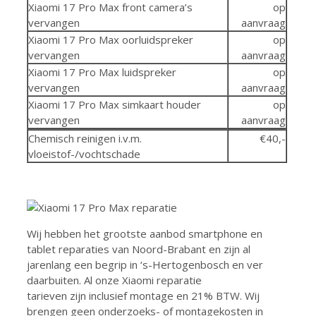
Xiaomi 17 Pro Max front camera’s
op
vervangen
aanvraag
Xiaomi 17 Pro Max oorluidspreker
op
vervangen
aanvraag
Xiaomi 17 Pro Max luidspreker
op
vervangen
aanvraag
Xiaomi 17 Pro Max simkaart houder
op
vervangen
aanvraag
Chemisch reinigen i.v.m.
€40,-
vloeistof-/vochtschade
Wij hebben het grootste aanbod smartphone en
tablet reparaties van Noord-Brabant en zijn al
jarenlang een begrip in ‘s-Hertogenbosch en ver
daarbuiten. Al onze Xiaomi reparatie
tarieven zijn inclusief montage en 21% BTW. Wij
brengen geen onderzoeks- of montagekosten in