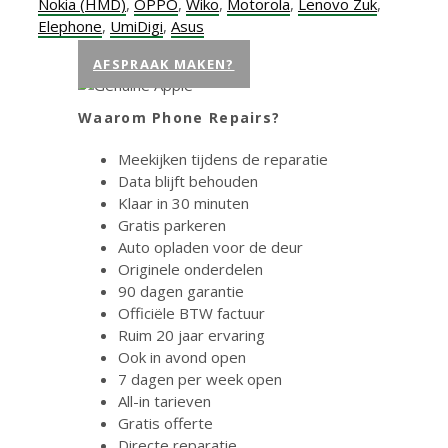
Nokia (HMD)
,
OPPO
,
Wiko
,
Motorola
,
Lenovo Zuk
,
Elephone
,
UmiDigi
,
Asus
AFSPRAAK MAKEN?
Waarom Phone Repairs?
Meekijken tijdens de reparatie
Data blijft behouden
Klaar in 30 minuten
Gratis parkeren
Auto opladen voor de deur
Originele onderdelen
90 dagen garantie
Officiële BTW factuur
Ruim 20 jaar ervaring
Ook in avond open
7 dagen per week open
All-in tarieven
Gratis offerte
Directe reparatie