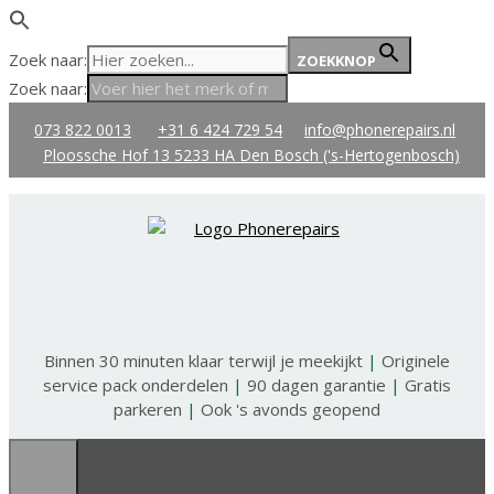
Zoek naar:
ZOEKKNOP
Zoek naar:
Ga
073 822 0013
+31 6 424 729 54
info@phonerepairs.nl
naar
Ploossche Hof 13 5233 HA Den Bosch ('s-Hertogenbosch)
de
inhoud
Binnen 30 minuten klaar terwijl je meekijkt
|
Originele
service pack onderdelen
|
90 dagen garantie
|
Gratis
parkeren
|
Ook 's avonds geopend