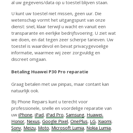
al uw gegevens/data op u toestel blijven staan.
U kunt uw toestel niet missen, geen uur. Die
wetenschap vormt het uitgangspunt van onze
dienst: snel, klaar terwijl u wacht en vanuit een
transparante en eerlijke bedrijfsvoering. U ziet wat
we doen, en dat tegen zeer scherpe tarieven. Uw
toestel is waardevol en bevat privacygevoelige
informatie, waarmee wij zeer zorgvuldig en
discreet omgaan.
Betaling Huawei P30 Pro reparatie
Graag betalen met uw pinpas, maar contant kan
natuurlijk ook.
Bij Phone Repairs kunt u terecht voor
professionele, snelle en voordelige reparatie van
uw
iPhone
,
iPad
,
iPad Pro
,
Samsung
,
Huawei,
Honor
,
Nexus
,
Google Pixel
,
OnePlus
,
LG
,
Xiaomi
,
Sony
,
Meizu
,
Moto
,
Microsoft Lumia
,
Nokia Lumia
,