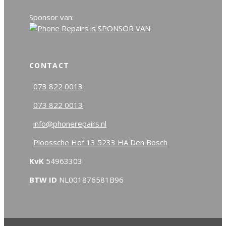
Sponsor van:
CONTACT
073 822 0013
073 822 0013
info@phonerepairs.nl
Ploossche Hof 13 5233 HA Den Bosch
KvK
54963303
BTW ID
NL001876581B96