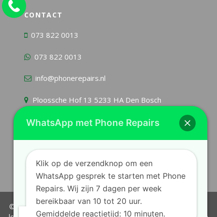
CONTACT
073 822 0013
073 822 0013
info@phonerepairs.nl
Ploossche Hof 13 5233 HA Den Bosch
WhatsApp met Phone Repairs
KvK
54963303
BTW ID
NL001876581B96
Klik op de verzendknop om een
WhatsApp gesprek te starten met Phone
Repairs. Wij zijn 7 dagen per week
bereikbaar van 10 tot 20 uur.
© 2026 Phone Repairs
|
All rights reserved
|
All product names,
Gemiddelde reactietijd: 10 minuten.
logo's, photo's, and brands, ect. are property of their respective