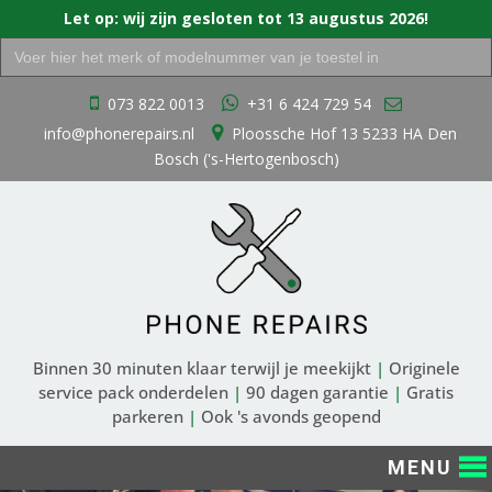
Let op: wij zijn gesloten tot 13 augustus 2026!
Zoek
naar:
Ga
073 822 0013
+31 6 424 729 54
naar
info@phonerepairs.nl
Ploossche Hof 13 5233 HA Den
de
Bosch ('s-Hertogenbosch)
inhoud
Binnen 30 minuten klaar terwijl je meekijkt
|
Originele
service pack onderdelen
|
90 dagen garantie
|
Gratis
parkeren
|
Ook 's avonds geopend