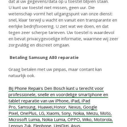
dat al uw gegevens/data op u toestel blijven staan.
U kunt uw toestel niet missen, geen uur. Die
wetenschap vormt het uitgangspunt van onze dienst:
snel, klaar terwijl u wacht en vanuit een transparante en
eerlijke bedrijfsvoering. U ziet wat we doen, en dat
tegen zeer scherpe tarieven. Uw toestel is waardevol
en bevat privacygevoelige informatie, waarmee wij zeer
zorgvuldig en discreet omgaan.
Betaling
Samsung A80 reparatie
Graag betalen met uw pinpas, maar contant kan
natuurlijk ook.
Bij Phone Repairs Den Bosch kunt u terecht voor
professionele, snelle en voordelige smartphone en
tablet reparatie van uw
iPhone
,
iPad
,
iPad
Pro
,
Samsung
,
Huawei,
Honor
,
Nexus
,
Google
Pixel
,
OnePlus
,
LG
,
Xiaomi
,
Sony
,
Nokia
,
Meizu
,
Moto
,
Microsoft Lumia
,
Nokia Lumia
,
OPPO
,
Wiko
,
Motorola
,
Lenovo Zuk
,
Elephone
,
UmiDigi
,
Asus.