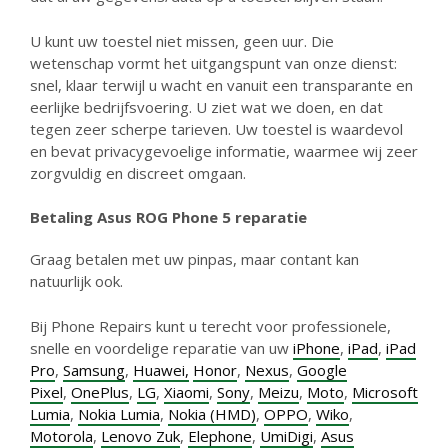
U kunt uw toestel niet missen, geen uur. Die
wetenschap vormt het uitgangspunt van onze dienst:
snel, klaar terwijl u wacht en vanuit een transparante en
eerlijke bedrijfsvoering. U ziet wat we doen, en dat
tegen zeer scherpe tarieven. Uw toestel is waardevol
en bevat privacygevoelige informatie, waarmee wij zeer
zorgvuldig en discreet omgaan.
Betaling Asus ROG Phone 5 reparatie
Graag betalen met uw pinpas, maar contant kan
natuurlijk ook.
Bij Phone Repairs kunt u terecht voor professionele,
snelle en voordelige reparatie van uw
iPhone
,
iPad
,
iPad
Pro
,
Samsung
,
Huawei,
Honor
,
Nexus
,
Google
Pixel
,
OnePlus
,
LG
,
Xiaomi
,
Sony
,
Meizu
,
Moto
,
Microsoft
Lumia
,
Nokia Lumia
,
Nokia (HMD)
,
OPPO
,
Wiko
,
Motorola
,
Lenovo Zuk
,
Elephone
,
UmiDigi
,
Asus