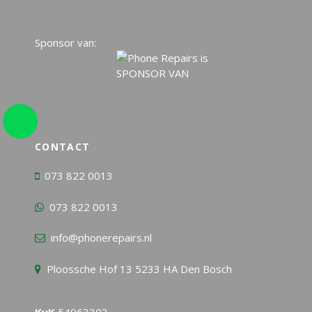
Sponsor van:
CONTACT
073 822 0013
073 822 0013
info@phonerepairs.nl
Ploossche Hof 13 5233 HA Den Bosch
KvK
54963303