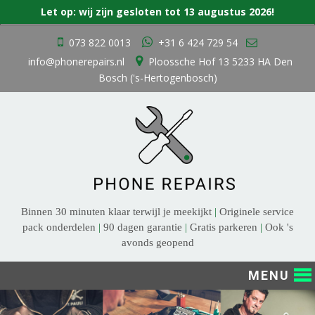
Zoek
Let op: wij zijn gesloten tot 13 augustus 2026!
naar:
Ga
073 822 0013
+31 6 424 729 54
naar
info@phonerepairs.nl
Ploossche Hof 13 5233 HA Den
de
Bosch ('s-Hertogenbosch)
inhoud
Binnen 30 minuten klaar terwijl je meekijkt
|
Originele service
pack onderdelen
|
90 dagen garantie
|
Gratis parkeren
|
Ook 's
avonds geopend