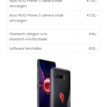
Asus ROG Phone 5 camera main
€150,-
vervangen
Asus ROG Phone 5 camera small
€120,-
vervangen
Chemisch reinigen i.v.m.
€40,-
vloeistof-/vochtschade
Software herstellen
€30,-