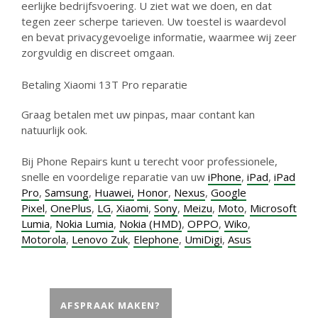
eerlijke bedrijfsvoering. U ziet wat we doen, en dat
tegen zeer scherpe tarieven. Uw toestel is waardevol
en bevat privacygevoelige informatie, waarmee wij zeer
zorgvuldig en discreet omgaan.
Betaling Xiaomi 13T Pro reparatie
Graag betalen met uw pinpas, maar contant kan
natuurlijk ook.
Bij Phone Repairs kunt u terecht voor professionele,
snelle en voordelige reparatie van uw
iPhone
,
iPad
,
iPad
Pro
,
Samsung
,
Huawei,
Honor
,
Nexus
,
Google
Pixel
,
OnePlus
,
LG
,
Xiaomi
,
Sony
,
Meizu
,
Moto
,
Microsoft
Lumia
,
Nokia Lumia
,
Nokia (HMD)
,
OPPO
,
Wiko
,
Motorola
,
Lenovo Zuk
,
Elephone
,
UmiDigi
,
Asus
AFSPRAAK MAKEN?