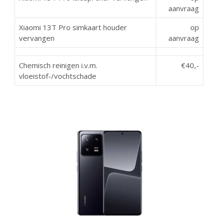
aanvraag
Xiaomi 13T Pro simkaart houder
op
vervangen
aanvraag
Chemisch reinigen i.v.m.
€40,-
vloeistof-/vochtschade