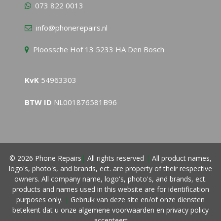
073 822 0013
info@phonerepairs.nl
Ploossche Hof 13 5233 HA Den Bosch
KvK
54963303
BTW ID
NL001876581B96
© 2026 Phone Repairs
|
All rights reserved
|
All product names,
logo's, photo's, and brands, ect. are property of their respective
owners. All company name, logo's, photo's, and brands, ect.
products and names used in this website are for identification
purposes only.
|
Gebruik van deze site en/of onze diensten
betekent dat u onze
algemene voorwaarden
en privacy policy
accepteert