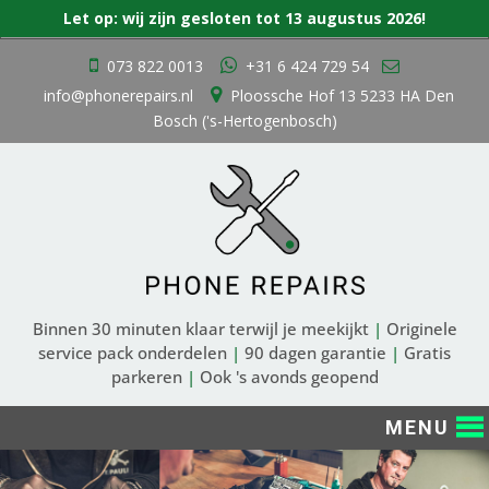
Zoek
Let op: wij zijn gesloten tot 13 augustus 2026!
naar:
Ga
073 822 0013
+31 6 424 729 54
naar
info@phonerepairs.nl
Ploossche Hof 13 5233 HA Den
de
Bosch ('s-Hertogenbosch)
inhoud
Binnen 30 minuten klaar terwijl je meekijkt
|
Originele
service pack onderdelen
|
90 dagen garantie
|
Gratis
parkeren
|
Ook 's avonds geopend