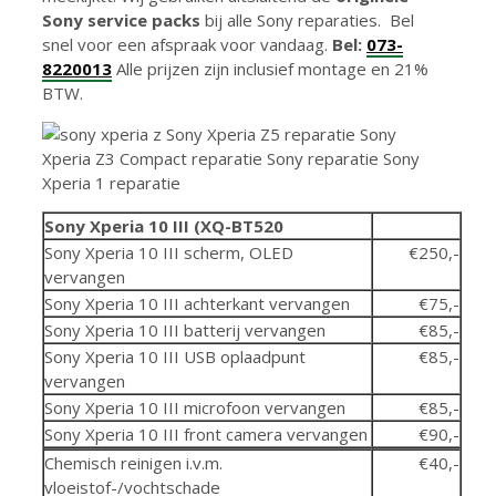
Sony service packs
bij alle Sony reparaties. Bel
snel voor een afspraak voor vandaag.
Bel:
073-
8220013
Alle prijzen zijn inclusief montage en 21%
BTW.
Sony Xperia 10 III (XQ-BT520
Sony Xperia 10 III scherm, OLED
€250,-
vervangen
Sony Xperia 10 III achterkant vervangen
€75,-
Sony Xperia 10 III batterij vervangen
€85,-
Sony Xperia 10 III USB oplaadpunt
€85,-
vervangen
Sony Xperia 10 III microfoon vervangen
€85,-
Sony Xperia 10 III front camera vervangen
€90,-
Chemisch reinigen i.v.m.
€40,-
vloeistof-/vochtschade