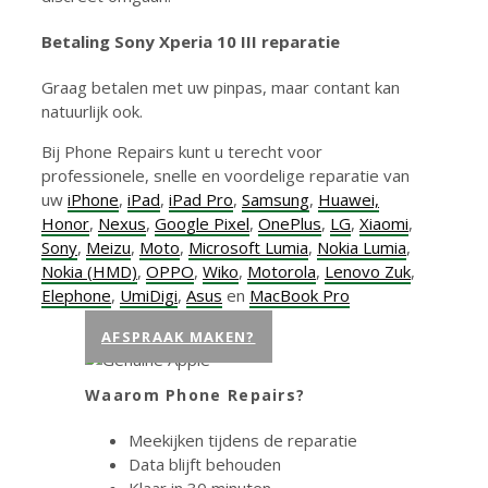
Betaling Sony Xperia 10 III reparatie
Graag betalen met uw pinpas, maar contant kan
natuurlijk ook.
Bij Phone Repairs kunt u terecht voor
professionele, snelle en voordelige reparatie van
uw
iPhone
,
iPad
,
iPad Pro
,
Samsung
,
Huawei,
Honor
,
Nexus
,
Google Pixel
,
OnePlus
,
LG
,
Xiaomi
,
Sony
,
Meizu
,
Moto
,
Microsoft Lumia
,
Nokia Lumia
,
Nokia (HMD)
,
OPPO
,
Wiko
,
Motorola
,
Lenovo Zuk
,
Elephone
,
UmiDigi
,
Asus
en
MacBook Pro
AFSPRAAK MAKEN?
Waarom Phone Repairs?
Meekijken tijdens de reparatie
Data blijft behouden