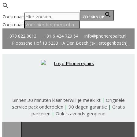
Zoek naar:
ZOEKKNOP
Zoek naar:
Ga
073 822 0013
+31 6 424 729 54
info@phonerepairs.nl
naar
Ploossche Hof 13 5233 HA Den Bosch ('s-Hertogenbosch)
de
inhoud
Binnen 30 minuten klaar terwijl je meekijkt
|
Originele
service pack onderdelen
|
90 dagen garantie
|
Gratis
parkeren
|
Ook 's avonds geopend