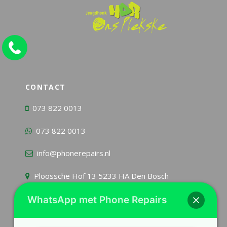
CONTACT
073 822 0013
073 822 0013
info@phonerepairs.nl
Ploossche Hof 13 5233 HA Den Bosch
WhatsApp met Phone Repairs
KvK
54963303