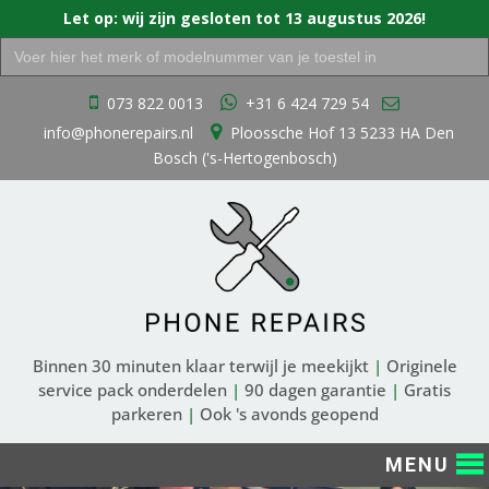
Let op: wij zijn gesloten tot 13 augustus 2026!
Zoek
naar:
Ga
073 822 0013
+31 6 424 729 54
naar
info@phonerepairs.nl
Ploossche Hof 13 5233 HA Den
de
Bosch ('s-Hertogenbosch)
inhoud
Binnen 30 minuten klaar terwijl je meekijkt
|
Originele
service pack onderdelen
|
90 dagen garantie
|
Gratis
parkeren
|
Ook 's avonds geopend