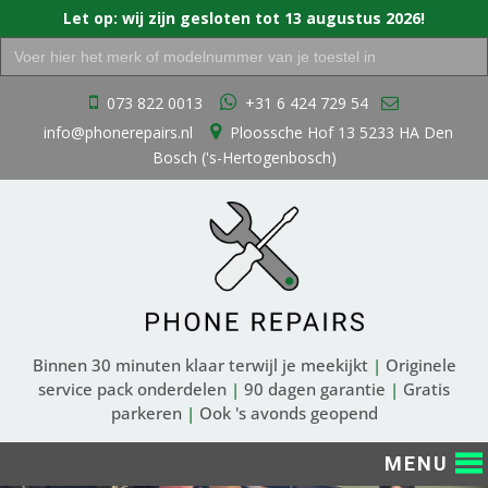
Let op: wij zijn gesloten tot 13 augustus 2026!
Zoek
naar:
Ga
073 822 0013
+31 6 424 729 54
naar
info@phonerepairs.nl
Ploossche Hof 13 5233 HA Den
de
Bosch ('s-Hertogenbosch)
inhoud
Binnen 30 minuten klaar terwijl je meekijkt
|
Originele
service pack onderdelen
|
90 dagen garantie
|
Gratis
parkeren
|
Ook 's avonds geopend