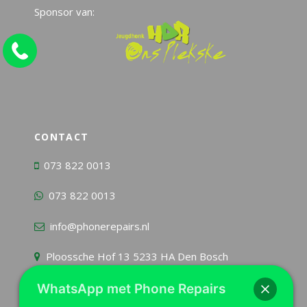
Sponsor van:
CONTACT
073 822 0013
073 822 0013
info@phonerepairs.nl
Ploossche Hof 13 5233 HA Den Bosch
WhatsApp met Phone Repairs
KvK
54963303