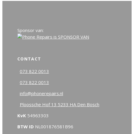
Sponsor van:
CONTACT
073 822 0013
073 822 0013
info@phonerepairs.nl
Ploossche Hof 13 5233 HA Den Bosch
KvK
54963303
BTW ID
NL001876581B96