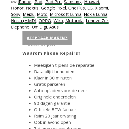
uw
iPhone
,
iPad
,
iPad Pro
,
Samsung
,
Huawei,
Honor
,
Nexus
,
Google Pixel
,
OnePlus
,
LG
,
Xiaomi
,
Sony
,
Meizu
,
Moto
,
Microsoft Lumia
,
Nokia Lumia
,
Nokia (HMD)
,
OPPO
,
Wiko
,
Motorola
,
Lenovo Zuk
,
Elephone
,
UmiDigi
,
Asus
AFSPRAAK MAKEN?
Waarom Phone Repairs?
Meekijken tijdens de reparatie
Data blijft behouden
Klaar in 30 minuten
Gratis parkeren
Auto opladen voor de deur
Originele onderdelen
90 dagen garantie
Officiële BTW factuur
Ruim 20 jaar ervaring
Ook in avond open
7 dagen per week open