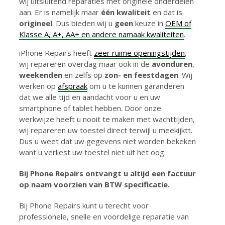
wij uitsluitend reparaties met originele onderdelen
aan. Er is namelijk maar
één kwaliteit
en dat is
origineel
. Dus bieden wij u
geen
keuze in
OEM of
Klasse A, A+, AA+ en andere namaak kwaliteiten
.
iPhone Repairs heeft
zeer ruime openingstijden
,
wij repareren overdag maar ook in de
avonduren
,
weekenden
en zelfs op
zon- en feestdagen
. Wij
werken op
afspraak
om u te kunnen garanderen
dat we alle tijd en aandacht voor u en uw
smartphone of tablet hebben. Door onze
werkwijze heeft u nooit te maken met wachttijden,
wij repareren uw toestel direct terwijl u meekijktt.
Dus u weet dat uw gegevens niet worden bekeken
want u verliest uw toestel niet uit het oog.
Bij Phone Repairs ontvangt u altijd een factuur
op naam voorzien van BTW specificatie.
Bij Phone Repairs kunt u terecht voor
professionele, snelle en voordelige reparatie van