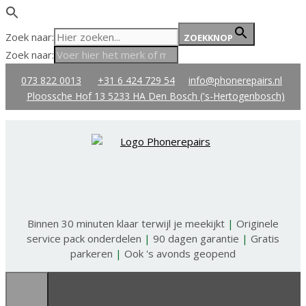
Zoek naar:
ZOEKKNOP
Zoek naar:
Ga
073 822 0013
+31 6 424 729 54
info@phonerepairs.nl
naar
Ploossche Hof 13 5233 HA Den Bosch ('s-Hertogenbosch)
de
inhoud
Binnen 30 minuten klaar terwijl je meekijkt
|
Originele
service pack onderdelen
|
90 dagen garantie
|
Gratis
parkeren
|
Ook 's avonds geopend