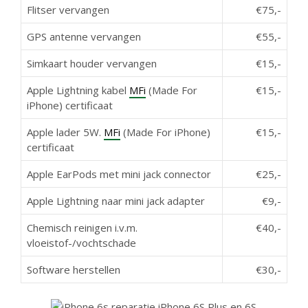
Flitser vervangen
€75,-
GPS antenne vervangen
€55,-
Simkaart houder vervangen
€15,-
Apple Lightning kabel
MFi
(Made For
€15,-
iPhone) certificaat
Apple lader 5W.
MFi
(Made For iPhone)
€15,-
certificaat
Apple EarPods met mini jack connector
€25,-
Apple Lightning naar mini jack adapter
€9,-
Chemisch reinigen i.v.m.
€40,-
vloeistof-/vochtschade
Software herstellen
€30,-