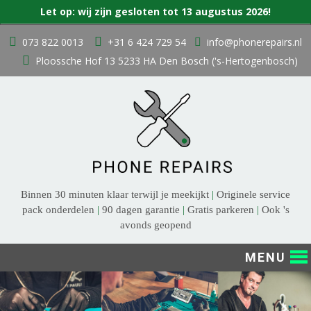
Zoek
Let op: wij zijn gesloten tot 13 augustus 2026!
naar:
Ga
073 822 0013
+31 6 424 729 54
info@phonerepairs.nl
naar
Ploossche Hof 13 5233 HA Den Bosch ('s-Hertogenbosch)
de
inhoud
Binnen 30 minuten klaar terwijl je meekijkt
|
Originele service
pack onderdelen
|
90 dagen garantie
|
Gratis parkeren
|
Ook 's
avonds geopend