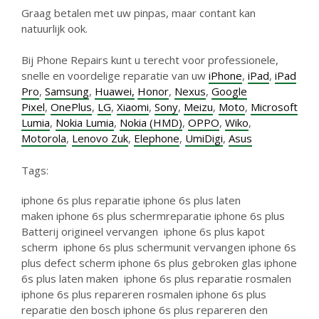
Graag betalen met uw pinpas, maar contant kan
natuurlijk ook.
Bij Phone Repairs kunt u terecht voor professionele,
snelle en voordelige reparatie van uw
iPhone
,
iPad
,
iPad
Pro
,
Samsung
,
Huawei,
Honor
,
Nexus
,
Google
Pixel
,
OnePlus
,
LG
,
Xiaomi
,
Sony
,
Meizu
,
Moto
,
Microsoft
Lumia
,
Nokia Lumia
,
Nokia (HMD)
,
OPPO
,
Wiko
,
Motorola
,
Lenovo Zuk
,
Elephone
,
UmiDigi
,
Asus
Tags:
iphone 6s plus reparatie
iphone 6s plus laten
maken
iphone 6s plus schermreparatie
iphone 6s plus
Batterij origineel vervangen
iphone 6s plus kapot
scherm
iphone 6s plus schermunit vervangen
iphone 6s
plus defect scherm
iphone 6s plus gebroken glas
iphone
6s plus laten maken
iphone 6s plus reparatie rosmalen
iphone 6s plus repareren rosmalen
iphone 6s plus
reparatie den bosch
iphone 6s plus repareren den