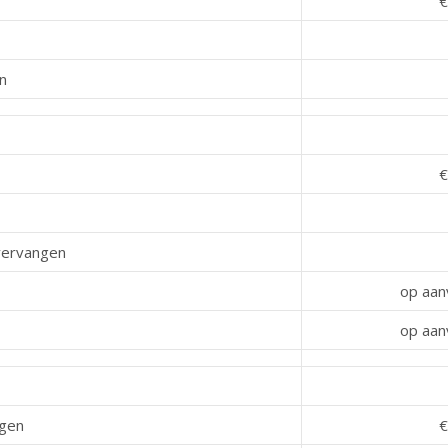
€
n
€
vervangen
op aan
op aan
ngen
€