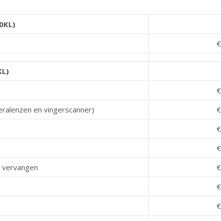
0KL)
€
KL)
€
ralenzen en vingerscanner)
€
€
€
 vervangen
€
€
€