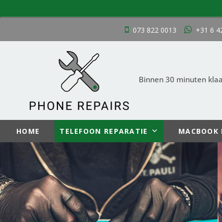
Zoek
naar:
Ga
073 822 0013
+31 6 4
naar
de
inhoud
Binnen 30 minuten klaar
HOME
TELEFOON REPARATIE
MACBOOK 