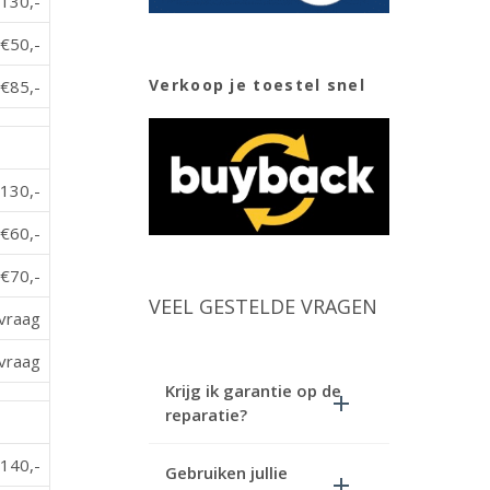
130,-
€50,-
Verkoop je toestel snel
€85,-
130,-
€60,-
€70,-
VEEL GESTELDE VRAGEN
vraag
vraag
Krijg ik garantie op de
reparatie?
140,-
Gebruiken jullie