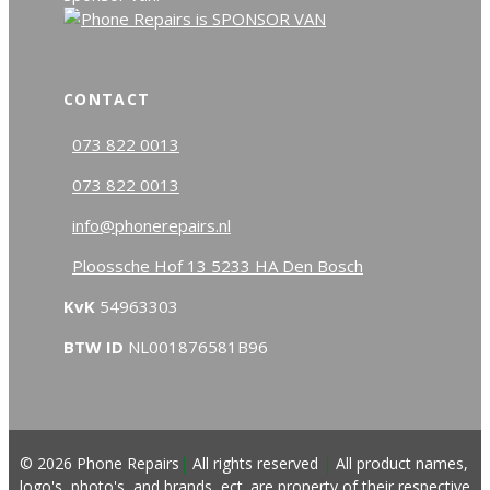
CONTACT
073 822 0013
073 822 0013
info@phonerepairs.nl
Ploossche Hof 13 5233 HA Den Bosch
KvK
54963303
BTW ID
NL001876581B96
© 2026 Phone Repairs
|
All rights reserved
|
All product names,
logo's, photo's, and brands, ect. are property of their respective