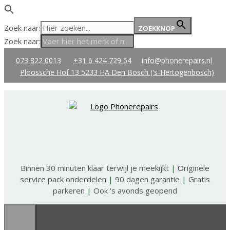
Zoek naar:
ZOEKKNOP
Zoek naar:
Ga
073 822 0013
+31 6 424 729 54
info@phonerepairs.nl
naar
Ploossche Hof 13 5233 HA Den Bosch ('s-Hertogenbosch)
de
inhoud
Binnen 30 minuten klaar terwijl je meekijkt
|
Originele
service pack onderdelen
|
90 dagen garantie
|
Gratis
parkeren
|
Ook 's avonds geopend