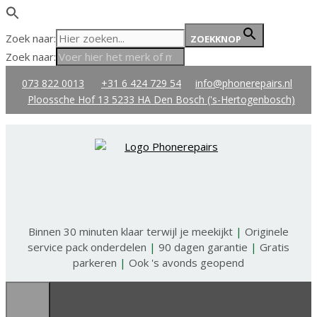
Zoek naar:
ZOEKKNOP
Zoek naar:
Ga
073 822 0013
+31 6 424 729 54
info@phonerepairs.nl
naar
Ploossche Hof 13 5233 HA Den Bosch ('s-Hertogenbosch)
de
inhoud
Binnen 30 minuten klaar terwijl je meekijkt
|
Originele
service pack onderdelen
|
90 dagen garantie
|
Gratis
parkeren
|
Ook 's avonds geopend