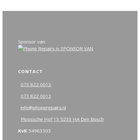
Sponsor van:
CONTACT
073 822 0013
073 822 0013
info@phonerepairs.nl
Ploossche Hof 13 5233 HA Den Bosch
KvK
54963303