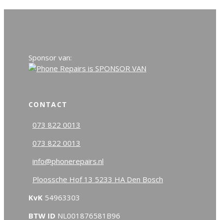
Sponsor van:
CONTACT
073 822 0013
073 822 0013
info@phonerepairs.nl
Ploossche Hof 13 5233 HA Den Bosch
KvK
54963303
BTW ID
NL001876581B96