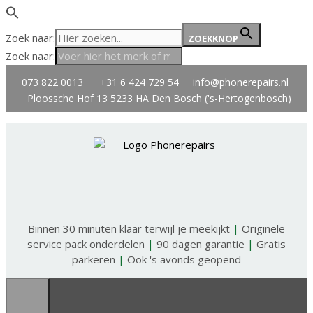
Zoek naar:
ZOEKKNOP
Zoek naar:
Ga
073 822 0013
+31 6 424 729 54
info@phonerepairs.nl
naar
Ploossche Hof 13 5233 HA Den Bosch ('s-Hertogenbosch)
de
inhoud
Binnen 30 minuten klaar terwijl je meekijkt
|
Originele
service pack onderdelen
|
90 dagen garantie
|
Gratis
parkeren
|
Ook 's avonds geopend