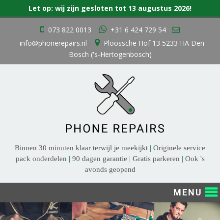
Zoek
Let op: wij zijn gesloten tot 13 augustus 2026!
naar:
Ga
073 822 0013
+31 6 424 729 54
naar
info@phonerepairs.nl
Ploossche Hof 13 5233 HA Den
de
Bosch ('s-Hertogenbosch)
inhoud
Binnen 30 minuten klaar terwijl je meekijkt
|
Originele service
pack onderdelen
|
90 dagen garantie
|
Gratis parkeren
|
Ook 's
avonds geopend