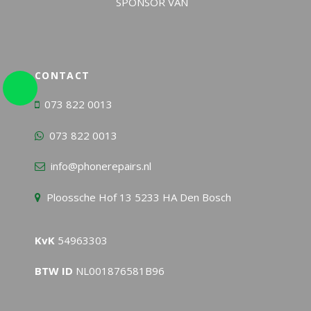
CONTACT
073 822 0013
073 822 0013
info@phonerepairs.nl
Ploossche Hof 13 5233 HA Den Bosch
KvK
54963303
BTW ID
NL001876581B96