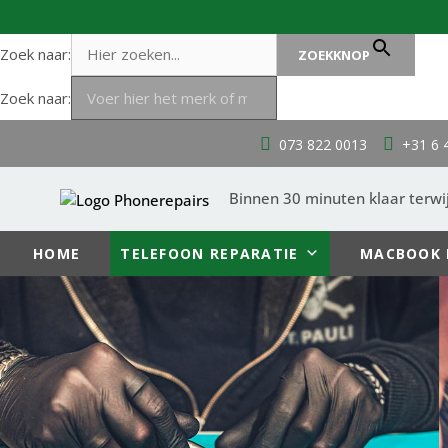
Zoek naar:
ZOEKKNOP
Zoek naar:
Ga
073 822 0013
+31 6 
naar
de
inhoud
Binnen 30 minuten klaar terwij
HOME
TELEFOON REPARATIE
MACBOOK 