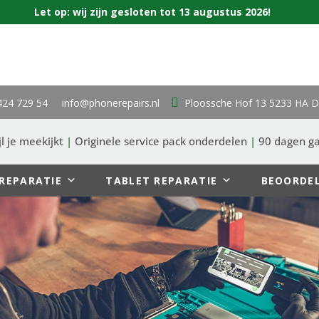
Let op: wij zijn gesloten tot 13 augustus 2026!
424 729 54
info@phonerepairs.nl
Ploossche Hof 13 5233 HA D
l je meekijkt
|
Originele service pack onderdelen
|
90 dagen ga
REPARATIE
TABLET REPARATIE
BEOORDE