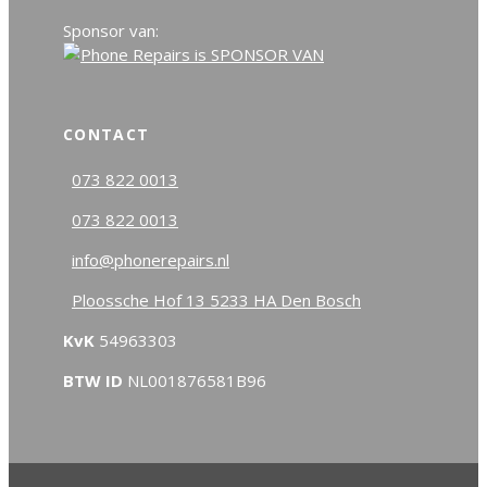
Sponsor van:
CONTACT
073 822 0013
073 822 0013
info@phonerepairs.nl
Ploossche Hof 13 5233 HA Den Bosch
KvK
54963303
BTW ID
NL001876581B96