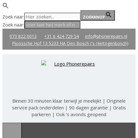
Zoek naar:
ZOEKKNOP
Zoek naar:
Ga
073 822 0013
+31 6 424 729 54
info@phonerepairs.nl
naar
Ploossche Hof 13 5233 HA Den Bosch ('s-Hertogenbosch)
de
inhoud
Binnen 30 minuten klaar terwijl je meekijkt
|
Originele
service pack onderdelen
|
90 dagen garantie
|
Gratis
parkeren
|
Ook 's avonds geopend