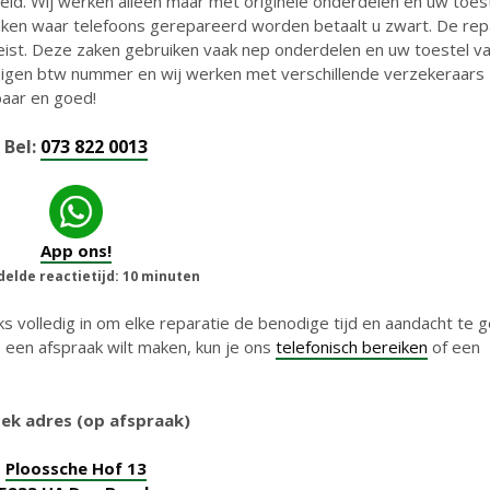
id. Wij werken alleen maar met originele onderdelen en uw toes
aken waar telefoons gerepareerd worden betaalt u zwart. De rep
reist. Deze zaken gebruiken vaak nep onderdelen en uw toestel va
 eigen btw nummer en wij werken met verschillende verzekeraars
baar en goed!
Bel:
073 822 0013
App ons!
elde reactietijd: 10 minuten
s volledig in om elke reparatie de benodige tijd en aandacht te 
 een afspraak wilt maken, kun je ons
telefonisch bereiken
of een
ek adres (op afspraak)
Ploossche Hof 13