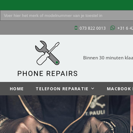
Zoek
naar:
Ga
073 822 0013
+31 6 4
naar
de
inhoud
Binnen 30 minuten klaar
HOME
TELEFOON REPARATIE
MACBOOK 