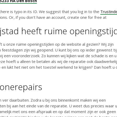
5233 HA Den Bosch
there is typo in its ID. We suggest that you log in to the
Trustind
ons. Or, if you don't have an account, create one for free at
jstad heeft ruime openingstij
t u onze ruime openingstijden op de website al gezien? Wij zijn
 feestdagen zijn wij geopend. U kunt bij ons op ieder gewenst tij
ij een vooronderzoek. Zo kunnen wij kijken wat de schade is en u
ze hoeft u alleen te betalen als wij de reparatie ook daadwerkeli
 en lukt het niet om het toestel werkend te krijgen? Dan hoeft u 
honerepairs
 en ver daarbuiten. Zodra u bij ons binnenkomt maken wij een
ten bij aan het einde van de reparatie. U weet dus precies waar 
 namelijk met ons een afspraak en op dat moment zijn er ook geen