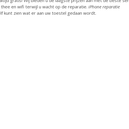
tijd gratis! Wij bieden u de laagste prijzen aan met de beste ser
 thee en wifi terwijl u wacht op de reparatie.
iPhone reparatie
zelf kunt zien wat er aan uw toestel gedaan wordt.