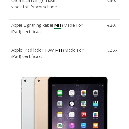
Chemisch reinigen i.v.m.
€50,-
vloeistof-/vochtschade
Apple Lightning kabel
MFi
(Made For
€20,-
iPad) certificaat
Apple iPad lader 10W
MFi
(Made For
€25,-
iPad) certificaat