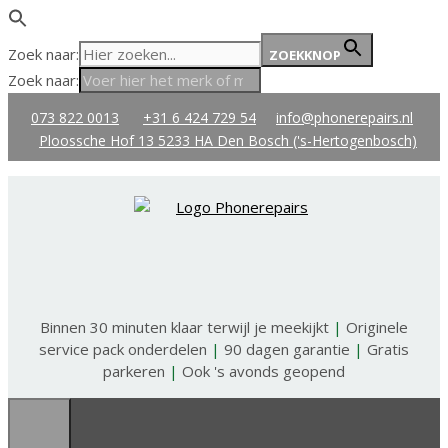
Zoek naar:
ZOEKKNOP
Zoek naar:
Ga
073 822 0013
+31 6 424 729 54
info@phonerepairs.nl
naar
Ploossche Hof 13 5233 HA Den Bosch ('s-Hertogenbosch)
de
inhoud
Binnen 30 minuten klaar terwijl je meekijkt
|
Originele
service pack onderdelen
|
90 dagen garantie
|
Gratis
parkeren
|
Ook 's avonds geopend